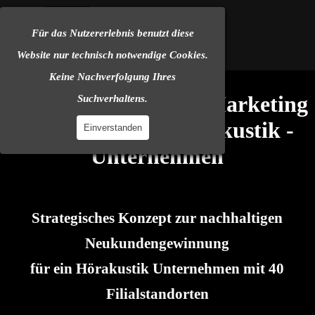
Direkt zum Seiteninhalt
SEOchange.de
Menü überspringen
Für das Nutzererlebnis benutzt diese
Website nur technisch notwendige Cookies.
Keine Nachverfolgung Ihres
Ki gestütztes Online Marketing 
Suchverhaltens.
Framework für Hörakustik - 
Einverstanden
Unternehmen
Strategisches Konzept zur nachhaltigen
Neukundengewinnung
für ein Hörakustik Unternehmen mit 40
Filialstandorten